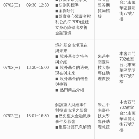
台北市萬
07/02(三)
09:30~12:30
◼罰則與標準
證券期
華區昆明
◼案例研討
貨局稽
街77號7
◼落實身心障礙者權
核
樓
利公約(CPRD)並建
立身心障礙者友善
金融環境
境外基金市場現在
與未來
本會西門
◼ 境外基金之特色
朱岳中
702教室
與介紹
南臺科
台北市萬
07/02(三)
13:30~15:00
◼ 境外基金的過去,
技大學
華區昆明
現在與未來
專任助
街77號7
◼ 境外基金的機會
理教授
樓
與挑戰
◼ 熱門商品介紹
本會西門
解讀重大財經事件
朱岳中
702教室
對投資市場之影響
南臺科
台北市萬
07/02(三)
15:01~16:30
◼歷史重大金融風暴
技大學
華區昆明
事件及影響
專任助
街77號7
◼重要財經訊息解讀
理教授
樓