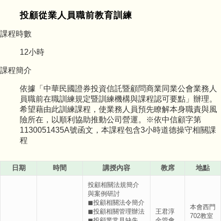
投顧從業人員職前教育訓練
課程時數
12
小時
課程簡介
依據「中華民國證券投資信託暨顧問商業同業公會業務人
員職前在職訓練規定暨訓練機構與課程認可要點」辦理。
希望藉由此訓練課程，使業務人員預先瞭解本身職責與風
險所在，以順利協助推動公司營運。※依中信顧字第
1130051435A號函文，本課程包含3小時道德操守相關課
程
日期
時間
講授內容
教席
地點
投顧相關法規簡介
與案例研討
◼投顧相關法令簡介
本會西門
◼投顧相關管理辦法
王君淳
702教室
◼投顧業常見缺失
金管會