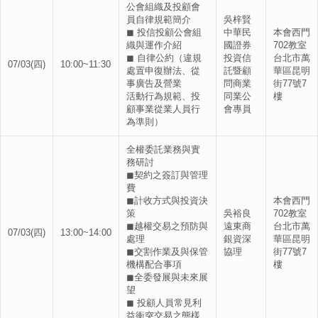
公會組織及投顧會
員自律規範簡介
吳梓賢
◼ 投信投顧公會組
中華民
本會西門
織與運作介紹
國證券
702教室
◼ 自律公約（違規
投資信
台北市萬
07/03(四)
10:00~11:30
處置申復辦法、從
託暨顧
華區昆明
事廣告及營業
問商業
街77號7
活動行為規範、投
同業公
樓
顧事業從業人員行
會專員
為準則）
全權委託業務與實
務研討
◼契約之簽訂與管理
費
◼計收方式與投資決
本會西門
策
吳裕良
702教室
◼越權交易之預防與
遠東商
台北市萬
07/03(四)
13:00~14:00
處理
銀資深
華區昆明
◼交割作業及與保管
協理
街77號7
機構配合事項
樓
◼全委發展與未來展
望
◼ 投顧人員常見利
益衝突交易之態樣